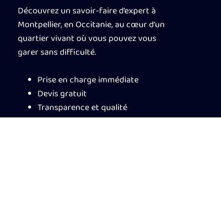
Découvrez un savoir-faire d’expert à
Montpellier, en Occitanie, au cœur d’un
quartier vivant où vous pouvez vous
garer sans difficulté.
Prise en charge immédiate
Devis gratuit
Transparence et qualité
Conseils avisés et bienveillance
Réparations sur place
Électroniciens experts
Nous vous proposons un diagnostic
fiable et juste pour un prix honnête, lié
au prix de la pièce à remplacer et aux
compétences d’un réparateur aguerri et