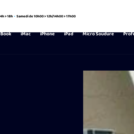
14h > 18h
•
Samedi de 10h00 > 12h/14h00 > 17h00
Book
iMac
iPhone
iPad
Micro Soudure
Prof