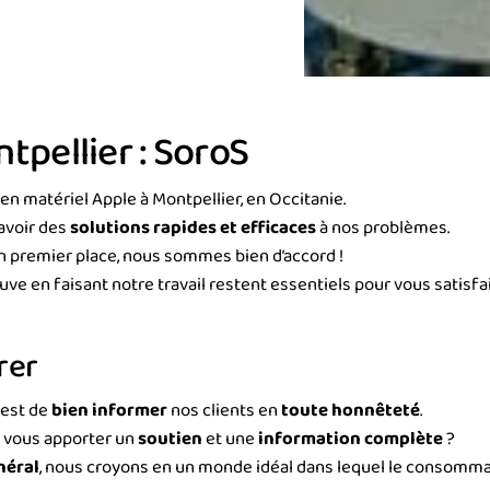
tpellier : SoroS
en matériel Apple à Montpellier, en Occitanie.
avoir des
solutions rapides et efficaces
à nos problèmes.
n premier place, nous sommes bien d’accord !
ve en faisant notre travail restent essentiels pour vous satisfaire
rer
 est de
bien informer
nos clients en
toute honnêteté
.
 vous apporter un
soutien
et une
information complète
?
néral
, nous croyons en un monde idéal dans lequel le consommat