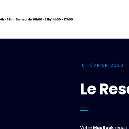
14h > 18h
•
Samedi de 10h00 > 12h/14h00 > 17h00
Book
iMac
iPhone
iPad
Micro Soudure
Prof
8 FÉVRIER 2023
Le Re
Votre
MacBook
réagit